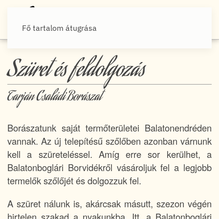
Fő tartalom átugrása
Szüret és feldolgozás
Tarján Családi Borászat
Borászatunk saját termőterületei Balatonendréden
vannak. Az új telepítésű szőlőben azonban várnunk
kell a szüreteléssel. Amíg erre sor kerülhet, a
Balatonboglári Borvidékről vásároljuk fel a legjobb
termelők szőlőjét és dolgozzuk fel.
A szüret nálunk is, akárcsak másutt, szezon végén
hirtelen szakad a nyakunkba. Itt, a Balatonboglári