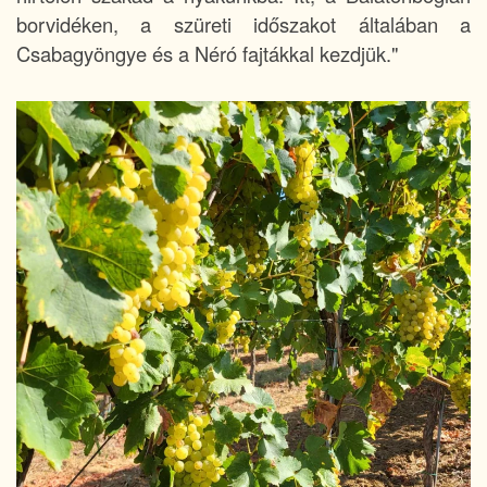
borvidéken, a szüreti időszakot általában a
Csabagyöngye és a Néró fajtákkal kezdjük."