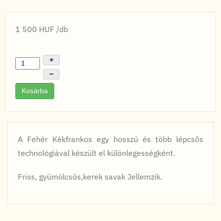
1 500 HUF
/db
+
–
Kosárba
A Fehér Kékfrankos egy hosszú és több lépcsős
technológiával készült el különlegességként.
Friss, gyümölcsös,kerek savak Jellemzik.