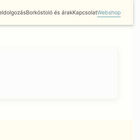
feldolgozás
Borkóstoló és árak
Kapcsolat
Webshop