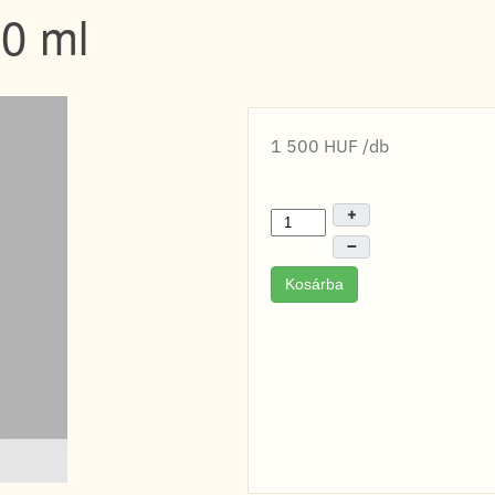
50 ml
1 500 HUF
/db
+
–
Kosárba