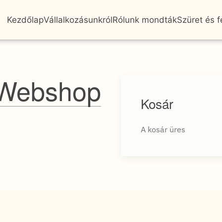
Kezdőlap
Vállalkozásunkról
Rólunk mondták
Szüret és 
Webshop
Kosár
A kosár üres